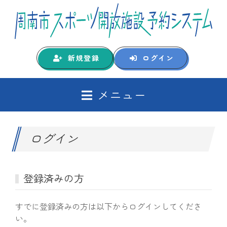
新規登録
ログイン
メニュー
ログイン
登録済みの方
すでに登録済みの方は以下からログインしてくださ
い。