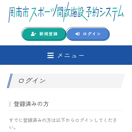
新規登録
ログイン
メニュー
ログイン
登録済みの方
すでに登録済みの方は以下からログインしてくださ
い。