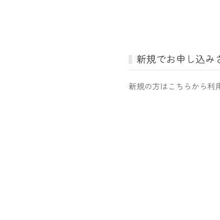
新規でお申し込み
新規の方はこちらから利