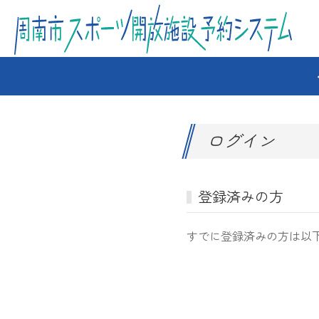
ログイン
登録済みの方
すでに登録済みの方は以