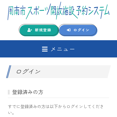
新規登録
ログイン
メニュー
ログイン
登録済みの方
すでに登録済みの方は以下からログインしてくださ
い。