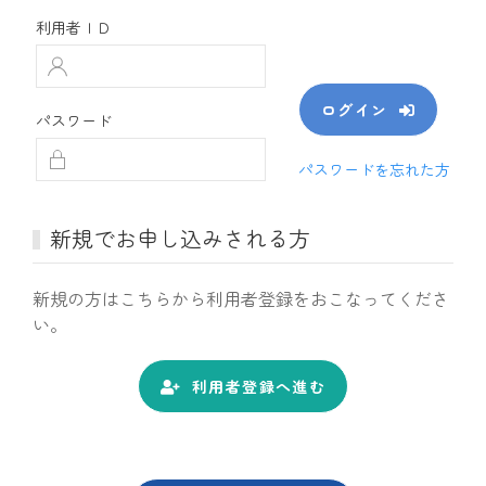
利用者ＩＤ
ログイン
パスワード
パスワードを忘れた方
新規でお申し込みされる方
新規の方はこちらから利用者登録をおこなってくださ
い。
利用者登録へ進む