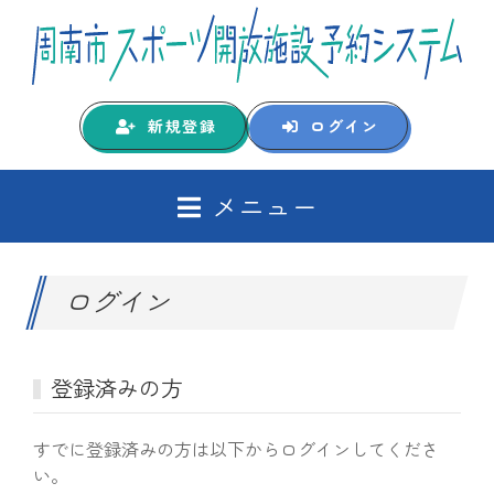
新規登録
ログイン
メニュー
ログイン
登録済みの方
すでに登録済みの方は以下からログインしてくださ
い。