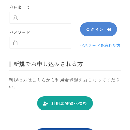
利用者ＩＤ
ログイン
パスワード
パスワードを忘れた方
新規でお申し込みされる方
新規の方はこちらから利用者登録をおこなってくださ
い。
利用者登録へ進む