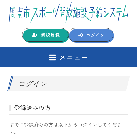
新規登録
ログイン
メニュー
ログイン
登録済みの方
すでに登録済みの方は以下からログインしてくださ
い。