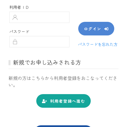
利用者ＩＤ
ログイン
パスワード
パスワードを忘れた方
新規でお申し込みされる方
新規の方はこちらから利用者登録をおこなってくださ
い。
利用者登録へ進む