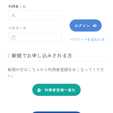
利用者ＩＤ
ログイン
パスワード
パスワードを忘れた方
新規でお申し込みされる方
新規の方はこちらから利用者登録をおこなってくださ
い。
利用者登録へ進む