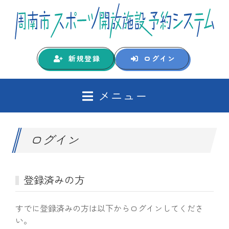
新規登録
ログイン
メニュー
ログイン
登録済みの方
すでに登録済みの方は以下からログインしてくださ
い。