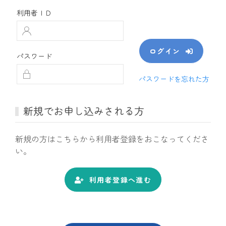
利用者ＩＤ
ログイン
パスワード
パスワードを忘れた方
新規でお申し込みされる方
新規の方はこちらから利用者登録をおこなってくださ
い。
利用者登録へ進む