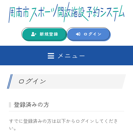
新規登録
ログイン
メニュー
ログイン
登録済みの方
すでに登録済みの方は以下からログインしてくださ
い。