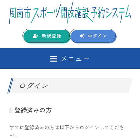
新規登録
ログイン
メニュー
ログイン
登録済みの方
すでに登録済みの方は以下からログインしてくださ
い。