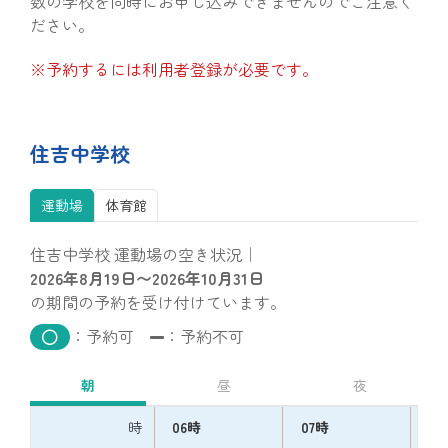
数の学校を同時にお申し込みできませんのでご注意く
ださい。
※予約するには利用者登録が必要です。
住吉中学校
運動場
体育館
住吉中学校 運動場の空き状況｜
2026年8月19日〜2026年10月31日
の期間の予約を受け付けています。
：予約可
：予約不可
朝
昼
夜
時
06時
07時
08